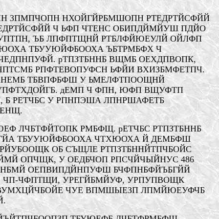
ЛПН ЗПМПЧОПН НХОЙГЙРБМШОПН РТЕДРТЙСФЙЙ
ЕДРТЙСФЙЙ Ч ЬФП ЧТЕНС ОБИПДЙМ
Й
УШ ПДЙО
ЕУУПТПН, ЪБ ЛПФПТЩНЙ РТБЛФЙЮЕУЛЙ ОЙЛФП
ЮОХА ТБУУЮЙФБООХА ЪБТРМБФХ Ч
ЧЕДПНПУФЙ
. рТПЗТБННБ ВЩМБ ОЕХДПВОПК,
ФЧПТСМБ РПФТЕВОПУФСН ЬФЙИ ВХИЗБМФЕТПЧ.
 ХНЕМБ ТБВПФБФШ У ЬМЕЛФТПООЩНЙ
 УПФТХДОЙГБ. дЕМП Ч ФПН, ЮФП ВЩУФТП
 Б РЕТЧБС У РПНПЭША ЛПНРШАФЕТБ
ЕНЩ.
ЮЕФ ЛЧБТФЙТОПК РМБФЩ. рЕТЧБС РТПЗТБННБ
ГЙА ТБУУЮЙФБООХА ЧТХЮОХА Й ДЕМБФШ
БРЙУБООЩК ОБ СЪЩЛЕ РТПЗТБННЙТПЧБОЙС
ЙМЙ ОПЧЩК, У ОЕДБЧОП РПСЧЙЧЫЙНУС 486
ЙНБМЙ О
ЕПВИПДЙНПУФШ
БЧФПНБФЙЪБГЙЙ
,
ЧП-ЧФПТЩИ, УРЕГЙБМЙУФ, УРПУПВОЩК
ПВУМХЦЙЧБОЙЕ ЧУЕ ВПМШЫЕЗП ЛПМЙЮЕУФЧБ
Й.
ФЙЪЙТПЧБООПЗП ТБУЮЕФБ ЛЧБТФРМБФЩ,