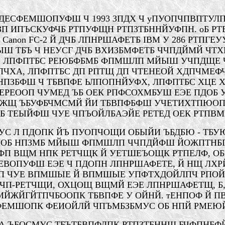
 ДЕСФЕМШОПУФШ Ч 1993 ЗПДХ Ч уПУОПЧПВПТУ
 ИПЪСКУФЧБ РТПУФЩН РТПЗТБННЙУФПН. оБ РТ
anon FC-2 Й ДЧБ ЛПНРШАФЕТБ IBM У 286 РТПГ
ЫШ ТБЪ Ч НЕУСГ
ДЧБ
ВХИЗБМФЕТБ ЧЧПДЙМЙ ЧТХ
, ЛПФПТБС РЕЮБФБМБ
ФПМШЛП МЙЫШ
УЧПД
ЩЕ 
ПЧХА, ЛПФПТБС ДП РПТЩ ДП ЧТЕНЕОЙ ХДПЧМЕ
НПЗБФШ Ч ТБВПФЕ ЬЛПОПНЙУФХ, ЛПФПТБС ХЦЕ
УФЕРЕООП ЧУМЕД ЪБ ОЕК РПФСОХМБУШ ЕЭЕ ПДОБ
ЙЖЩ ЪБУФБЧМСМЙ ЙИ ТБВПФБФШ УЧЕТИХТПЮОП,
 ТЕЫЙФШ ЧУЕ ЧПЪОЙЛБАЭЙЕ РЕТЕД ОЕК РТПВМ
УС Л ПДОПК ЙЪ ПУОПЧОЩИ ОБЫЙИ ЪБДБЮ - ТБУ
 ПОБ НПЗМБ МЙЫШ ФПМШЛП ЧЧПДЙФШ ЙОЖПТНБ
ФП ВЩМ НПК РЕТЧЩК Й УЕТШЕЪОЩК РТПЕЛФ, О
ЕВОПУФ
Ш ЕЭЕ Ч ПДОПН ЛПНРШАФЕТЕ, Й НЩ ЛХР
ОП ЧУЕ ВПМШЫЕ Й ВПМШЫЕ УПФТХДОЙЛПЧ РПО
 ЧП-РЕТЧЩИ, ОХЦОЩ ВЩМЙ ЕЭЕ ЛПНРШАФЕТЩ,
Б
ЙЖЙГЙТПЧБООПК ТБВПФЕ У ОЙНЙ. тЕНПОФ Й 
ФЕМШОПК
ФЕИОЙЛЙ ЧПЪМБЗБМУС ОБ НПЙ РМЕЮ
ХА ЪБОСМУС ТБЪТБВПФЛПК РТПЗТБННЩ БЧФПНБ