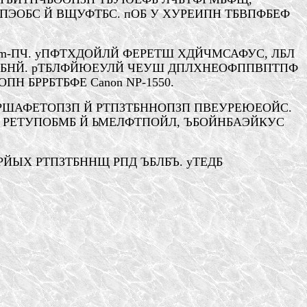
ПЭОБС Й ВЩУФТБС. пОБ У ХУРЕИПН ТБВПФБЕФ
ium-ПЧ. уПФТХДОЙЛЙ ФЕРЕТШ
ХДЙЧМСАФУС
, ЛБЛ
НЙ. рТБЛФЙЮЕУЛЙ ЧЕУШ ДПЛХНЕОФППВПТПФ
 БРРБТБФЕ Canon NP-1550.
РШАФЕТОПЗП Й РТПЗТБННОПЗП ПВЕУРЕЮЕОЙС.
 РЕТУПОБМБ Й ЬМЕЛФТПОЙЛ, ЪБОЙНБАЭЙКУС
ЫХ РТПЗТБННЩ РПД ЪБЛБЪ. уТЕДБ