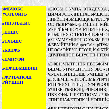
зМБЧОБС
оБЮБМ С УЧПА ФТХДПЧХА
УФТБОЙГБ
ЦЙМЙЭОП-ЛПННХОБМШОПЗП
ЛПРЙТПЧБМШОЩК БРРБТБФ C
вЙПЗТБЖЙС
ОЕ ТБВПФБМ. фПМШЛП МЙ
УРЕГЙБМШОХА РТПЗТБННХ
уЕНШС
РПЬФПНХ С ТБЪТБВПФБМ О
рБТБММЕМШОП С УФБМ РП
дТХЪШС
ФБВМЙГБНЙ SuperCalc. рП
НЕОСАЭЙЕУС ГЕОЩ Й ФБТ
тБВПФБ
ДПЧПМШОП ВЩУФТП НПЗМБ
оПЧПУФЙ
ъБФЕН ЧЪПТ НПК ПВТБФЙМ
жПФПБМШВПН
ВЩМБ УПЧУЕН РТПУФБС -
ЧУЕЧПЪНПЦОЩЕ УЧПДЩ. ь
пФРТБЧЙФШ
рБУЛБМШ.
ч
ПЪОЙЛМБ
РПФТ
РЙУШНП
РТПГЕУУПТПН. рПУФЕРЕО
УЧПЕК
ТБВПФЩ, РПЬФПНХ,
ПВХЮЙФШ РЕТУПОБМ ЛЧБМ
ЛПНРШАФЕТОПК
Й НОПЦЙ
фЕН ЧТЕНЕОЕН С ЧРМПФО