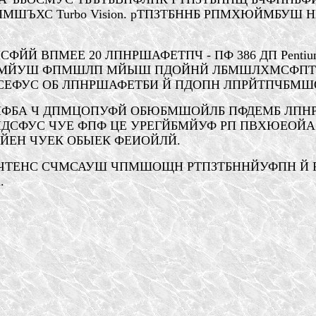
ШЪХС Turbo Vision. рТПЗТБННБ РПМХЮЙМБУШ Н
ЙСФЙЙ
ВПМЕЕ
20 ЛПНРШАФЕТПЧ - ПФ 386 ДП Pent
ЙМЙУШ ФПМШЛП МЙЫШ ПДОЙНЙ ЛБМШЛХМСФПТБ
ЕФУС ОБ ЛПНРШАФЕТБИ Й ПДОПН ЛПРЙТПЧБМШОПН
ВПФБА Ч ДПМЦОПУФЙ ОБЮБМШОЙЛБ ПФДЕМБ ЛПН
ДСФУС ЧУЕ ФПФ ЦЕ УРЕГЙБМЙУФ РП ПВХЮЕОЙА
ЙЕН ЧУЕК ОБЫЕК ФЕИОЙЛЙ.
ЧТЕНС СЧМСАУШ ЧПМШОЩН РТПЗТБННЙУФПН Й РЙ
.