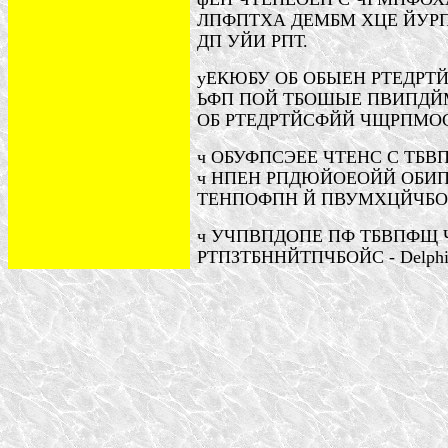
ЛПФПТХА ДЕМБМ ХЦЕ ЙУРПМ
ДП УЙИ РПТ.
уЕКЮБУ
ОБ ОБЫЕН РТЕДРТ
ЬФП ПОЙ ТБОШЫЕ ПВИПД
ОБ РТЕДРТЙСФЙЙ ЧЩРПМОС
ч ОБУФПСЭЕЕ ЧТЕНС С ТБ
ч НПЕН РПДЮЙОЕОЙЙ ОБИП
ТЕНПОФПН Й ПВУМХЦЙЧБО
ч УЧПВПДОПЕ ПФ ТБВПФЩ 
РТПЗТБННЙТПЧБОЙС
- Delphi